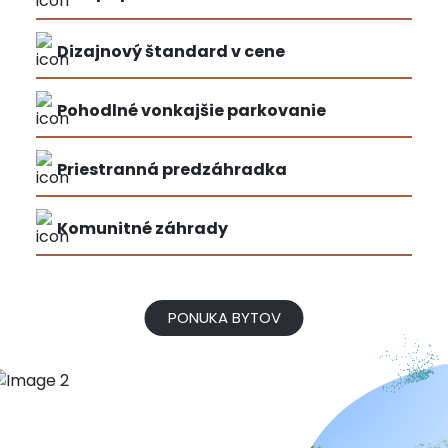
Dizajnový štandard v cene
Pohodlné vonkajšie parkovanie
Priestranná predzáhradka
Komunitné záhrady
PONUKA BYTOV