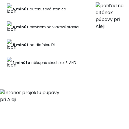
INVESTIČNÉ
5 minút
autobusová stanica
BYTY
6 minút
bicyklom na vlakovú stanicu
VIRTUÁLNA
5 minút
na diaľnicu D1
PREHLIADKA
1 minúta
nákupné stredisko ISLAND