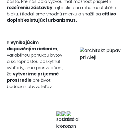
často. Pre nás bola výzvou mať možnosť prispieť k
rozšíreniu zástavby
tejto ulice na rohu mestského
bloku. Hľadali sme vhodnú mierku a snažili sa
citlivo
doplniť existujúci urbanizmus.
S
vynikajúcim
dispozičným riešením
,
variabilnou ponukou bytov
a schopnosťou poskytnúť
výhľady, sme presvedčení,
že
vytvoríme príjemné
prostredie
pre život
budúcich obyvateľov.