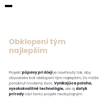
DOMOV
KONTAKT
Obklopení tým
GALÉRIA
najlepším
CENNÍK
Projekt
púpavy pri Aleji
je navrhnutý tak, aby
O
obyvatelia boli obklopení tým najlepším, čo môže
PROJEKTE
ponúknuť moderný život.
Vynikajúca poloha,
vysokokvalitné technológie,
ale aj
dotyk
prírody
robí tento projekt neobyčajným.
VZOROVÉ
BYTY